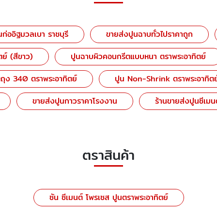
นก่ออิฐมวลเบา ราชบุรี
ขายส่งปูนฉาบทั่วไปราคาถูก
์ (สีขาว)
ปูนฉาบผิวคอนกรีตแบบหนา ตราพระอาทิตย์
ถุง 340 ตราพระอาทิตย์
ปูน Non-Shrink ตราพระอาทิตย
ขายส่งปูนกาวราคาโรงงาน
ร้านขายส่งปูนซีเมนต
ตราสินค้า
ซัน ซีเมนต์ โพรเซส ปูนตราพระอาทิตย์