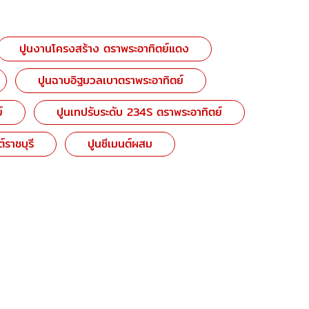
ปูนงานโครงสร้าง ตราพระอาทิตย์แดง
ปูนฉาบอิฐมวลเบาตราพระอาทิตย์
์
ปูนเทปรับระดับ 234S ตราพระอาทิตย์
์ราชบุรี
ปูนซีเมนต์ผสม