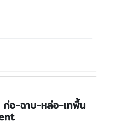
 ก่อ-ฉาบ-หล่อ-เทพื้น
ent