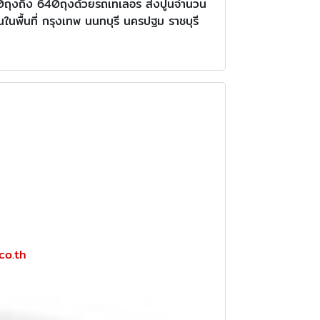
620ถุงถึง 640ถุงด้วยรถเทเลอร์ ส่งปูนจำนวน
ในพื้นที่ กรุงเทพ นนทบุรี นครปฐม ราชบุรี
co.th