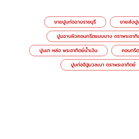
ขายปูนก่อฉาบราชบุรี
ขายส่งปู
ปูนฉาบผิวคอนกรีตแบบบาง ตราพระอาทิตย
ปูนเท หล่อ พระอาทิตย์น้ำเงิน
คอนกรีต
ปูนก่ออิฐมวลเบา ตราพระอาทิตย์